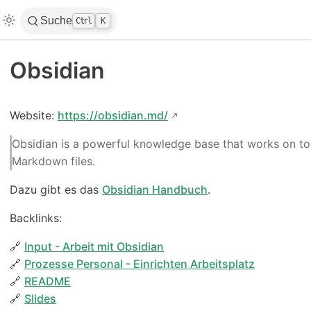
Suche
Ctrl
K
Obsidian
Website:
https://obsidian.md/
Obsidian is a powerful knowledge base that works on top 
Markdown files.
Dazu gibt es das
Obsidian Handbuch
.
Backlinks:
🔗
Input - Arbeit mit Obsidian
🔗
Prozesse Personal - Einrichten Arbeitsplatz
🔗
README
🔗
Slides