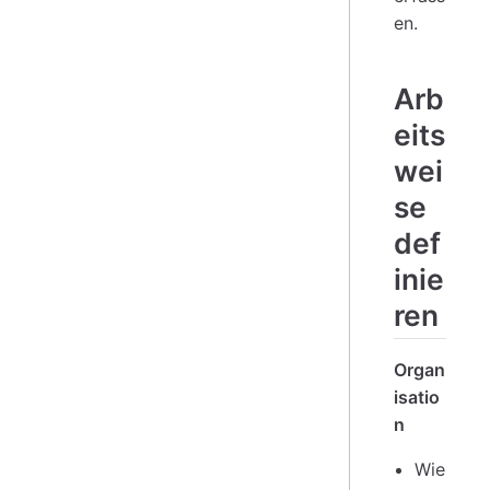
en.
Arb
eits
wei
se
def
inie
ren
Organ
isatio
n
Wie