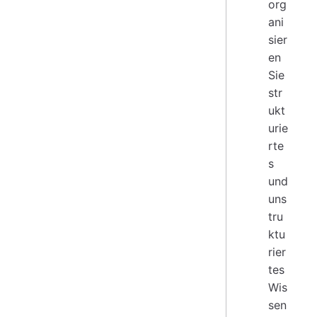
org
ani
sier
en
Sie
str
ukt
urie
rte
s
und
uns
tru
ktu
rier
tes
Wis
sen