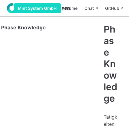
Wiki Mint System
Home
Chat
GitHub
Mint System GmbH
Ph
Phase Knowledge
as
e
Kn
ow
led
ge
Tätigk
eiten: