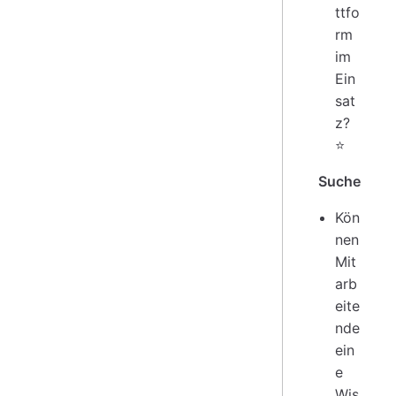
ttfo
rm
im
Ein
sat
z?
⭐
Suche
Kön
nen
Mit
arb
eite
nde
ein
e
Wis