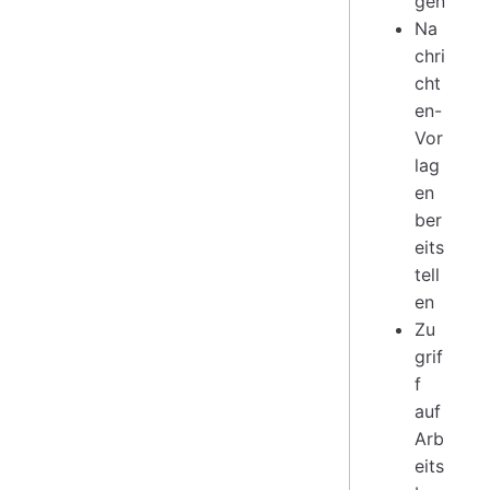
gen
Na
chri
cht
en-
Vor
lag
en
ber
eits
tell
en
Zu
grif
f
auf
Arb
eits