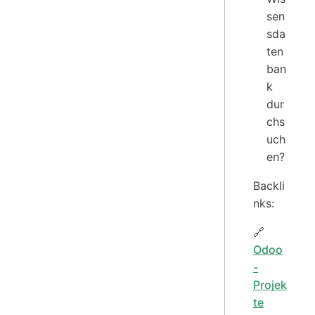
sen
sda
ten
ban
k
dur
chs
uch
en?
Backli
nks:
🔗
Odoo
-
Projek
te