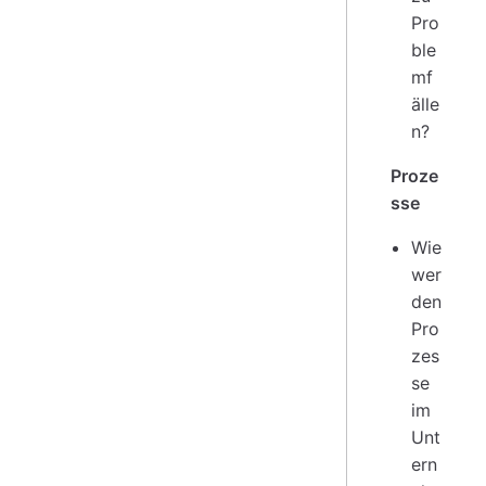
Pro
ble
mf
älle
n?
Proze
sse
Wie
wer
den
Pro
zes
se
im
Unt
ern