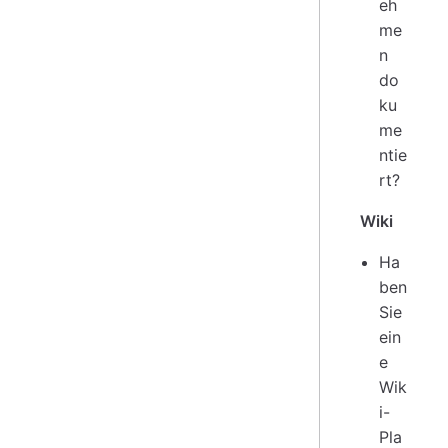
eh
me
n
do
ku
me
ntie
rt?
Wiki
Ha
ben
Sie
ein
e
Wik
i-
Pla