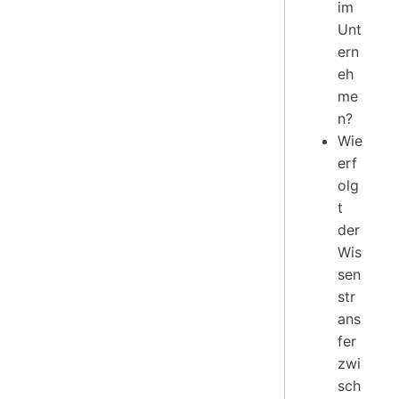
im
Unt
ern
eh
me
n?
Wie
erf
olg
t
der
Wis
sen
str
ans
fer
zwi
sch