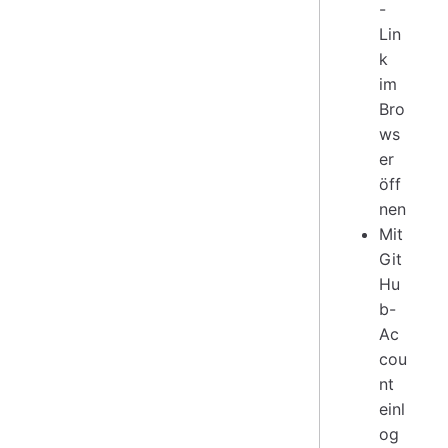
-
Lin
k
im
Bro
ws
er
öff
nen
Mit
Git
Hu
b-
Ac
cou
nt
einl
og