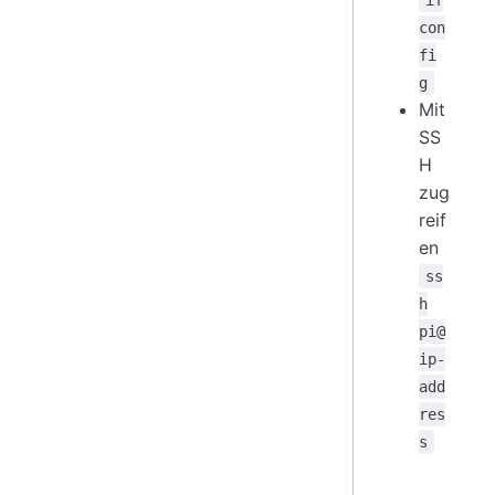
if
con
fi
g
Mit
SS
H
zug
reif
en
ss
h
pi@
ip-
add
res
s