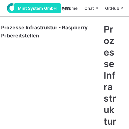
Wiki Mint System
Home
Chat
GitHub
Mint System GmbH
Pr
Prozesse Infrastruktur - Raspberry
Pi bereitstellen
oz
es
se
Inf
ra
str
uk
tur