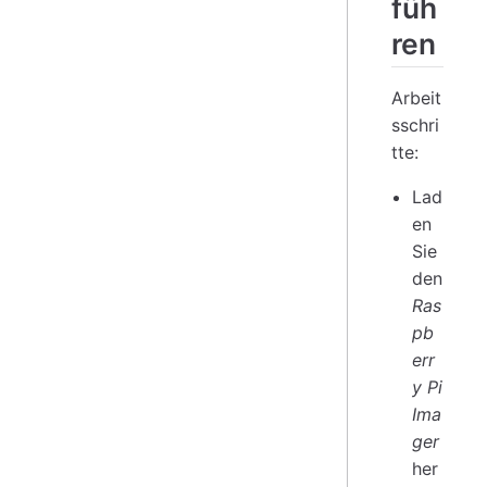
füh
ren
Arbeit
sschri
tte:
Lad
en
Sie
den
Ras
pb
err
y Pi
Ima
ger
her