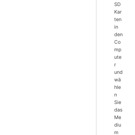
SD
Kar
ten
in
den
Co
mp
ute
r
und
wä
hle
n
Sie
das
Me
diu
m