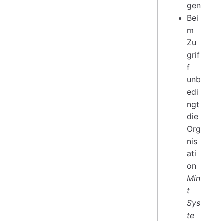
gen
Bei
m
Zu
grif
f
unb
edi
ngt
die
Org
nis
ati
on
Min
t
Sys
te