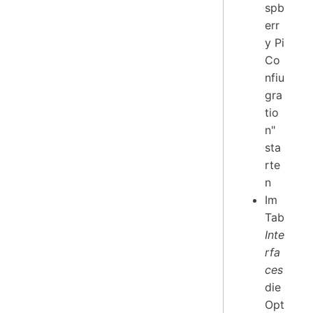
spb
err
y Pi
Co
nfiu
gra
tio
n"
sta
rte
n
Im
Tab
Inte
rfa
ces
die
Opt