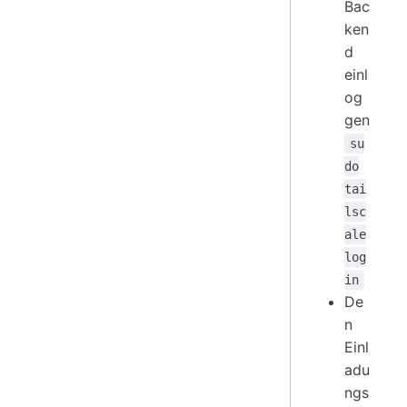
Bac
ken
d
einl
og
gen
su
do
tai
lsc
ale
log
in
De
n
Einl
adu
ngs