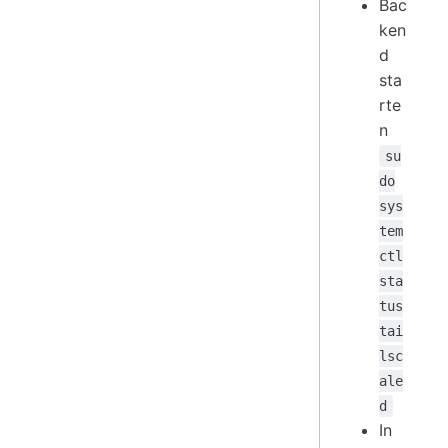
Bac
ken
d
sta
rte
n
su
do
sys
tem
ctl
sta
tus
tai
lsc
ale
d
In