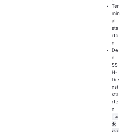
Ter
min
al
sta
rte
n
De
n
SS
H-
Die
nst
sta
rte
n
su
do
sys