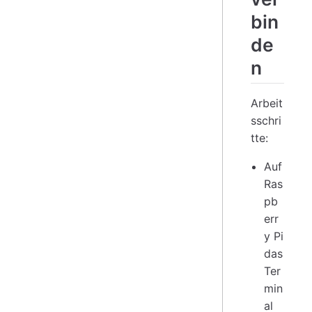
bin
de
n
Arbeit
sschri
tte:
Auf
Ras
pb
err
y Pi
das
Ter
min
al