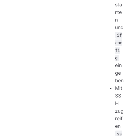
sta
rte
n
und
if
con
fi
g
ein
ge
ben
Mit
SS
H
zug
reif
en
ss