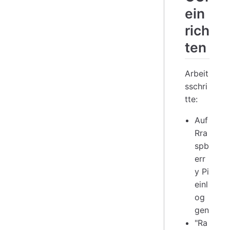
ein
rich
ten
Arbeit
sschri
tte:
Auf
Rra
spb
err
y Pi
einl
og
gen
"Ra