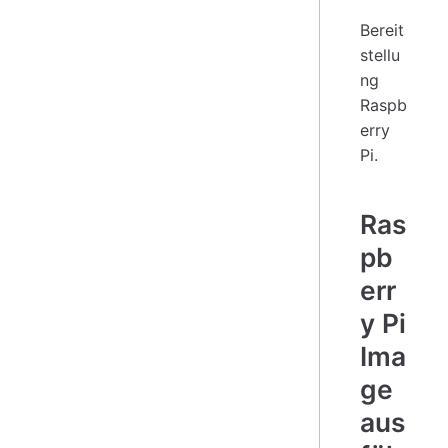
Bereit
stellu
ng
Raspb
erry
Pi.
Ras
pb
err
y Pi
Ima
ge
aus