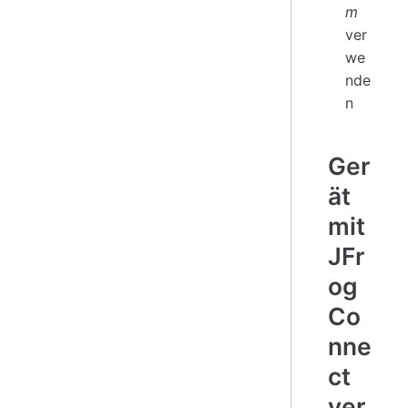
m
ver
we
nde
n
Ger
ät
mit
JFr
og
Co
nne
ct
ver