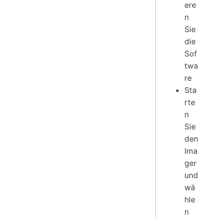
ere
n
Sie
die
Sof
twa
re
Sta
rte
n
Sie
den
Ima
ger
und
wä
hle
n