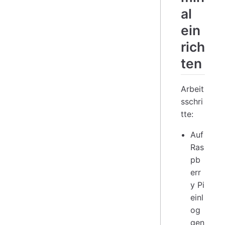
al
ein
rich
ten
Arbeit
sschri
tte:
Auf
Ras
pb
err
y Pi
einl
og
gen