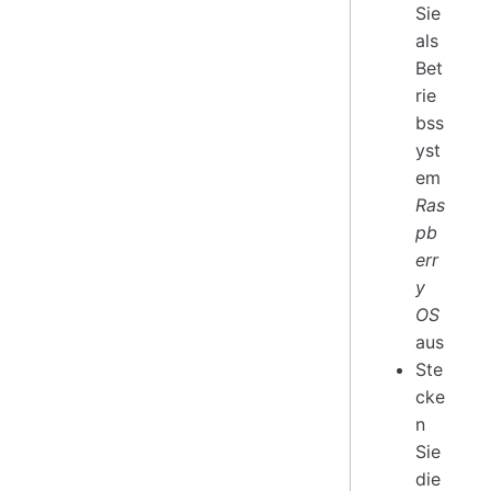
Sie
als
Bet
rie
bss
yst
em
Ras
pb
err
y
OS
aus
Ste
cke
n
Sie
die