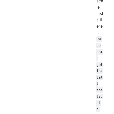
sca
le
inst
alli
ere
n
su
do
apt
-
get
ins
tal
l
tai
lsc
al
e