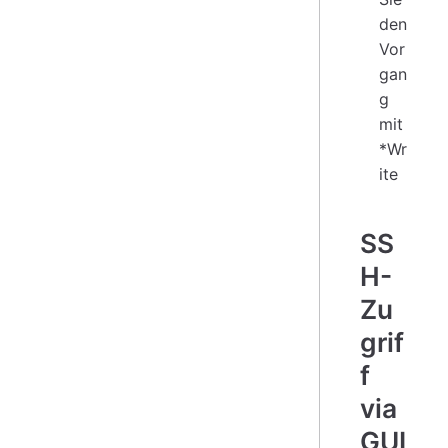
den
Vor
gan
g
mit
*Wr
ite
SS
H-
Zu
grif
f
via
GUI