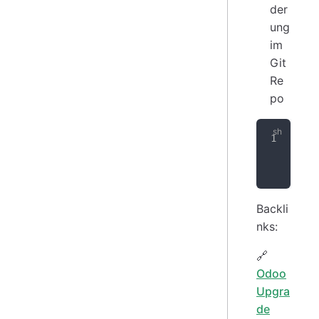
der
ung
im
Git
Re
po
git
git
git
Backli
nks:
🔗
Odoo
Upgra
de