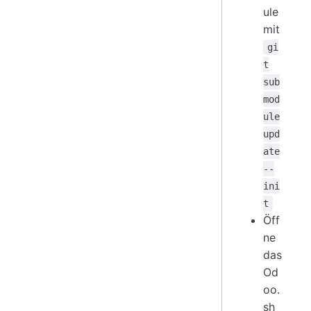
ule
mit
gi
t
sub
mod
ule
upd
ate
--
ini
t
Öff
ne
das
Od
oo.
sh