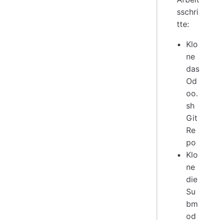
sschri
tte:
Klo
ne
das
Od
oo.
sh
Git
Re
po
Klo
ne
die
Su
bm
od