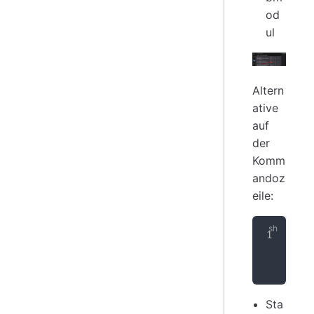
od
ul
Altern
ative
auf
der
Komm
andoz
eile:
cd
 
git
git
Sta