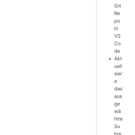
Git
Re
po
in
VS
Co
de
Akt
uali
sier
e
das
aus
ge
wä
hlte
Su
bm