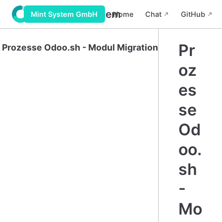
Wiki Mint System
Home
Chat
GitHub
Mint System GmbH
Pr
Prozesse Odoo.sh - Modul Migration
oz
es
se
Od
oo.
sh
-
Mo