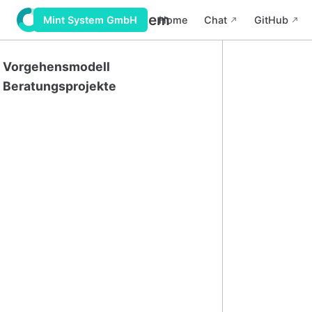
Wiki Mint System
Home
Chat
GitHub
Mint System GmbH
Vorgehensmodell
Beratungsprojekte