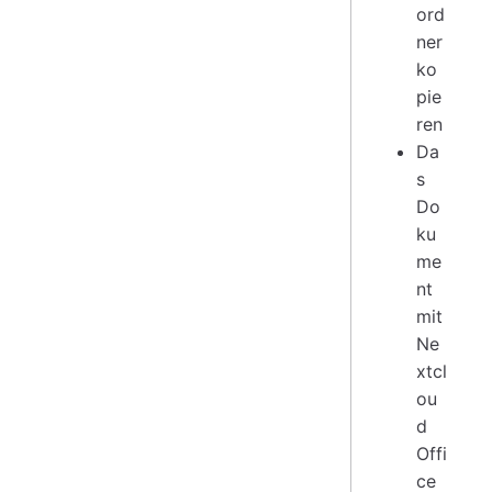
ord
ner
ko
pie
ren
Da
s
Do
ku
me
nt
mit
Ne
xtcl
ou
d
Offi
ce