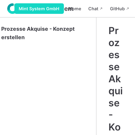
Wiki Mint System
Home
Chat
GitHub
Mint System GmbH
Pr
Prozesse Akquise - Konzept
erstellen
oz
es
se
Ak
qui
se
-
Ko