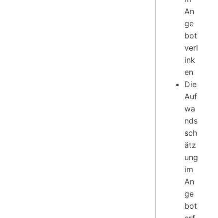
An
ge
bot
verl
ink
en
Die
Auf
wa
nds
sch
ätz
ung
im
An
ge
bot
erf