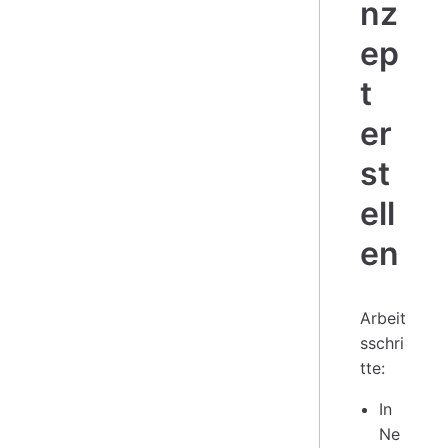
nz
ep
t
er
st
ell
en
Arbeit
sschri
tte:
In
Ne