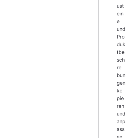
ust
ein
e
und
Pro
duk
tbe
sch
rei
bun
gen
ko
pie
ren
und
anp
ass
en