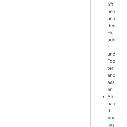
öff
nen
und
den
He
ade
r
und
Foo
ter
anp
ass
en
An
han
d
Vor
lag